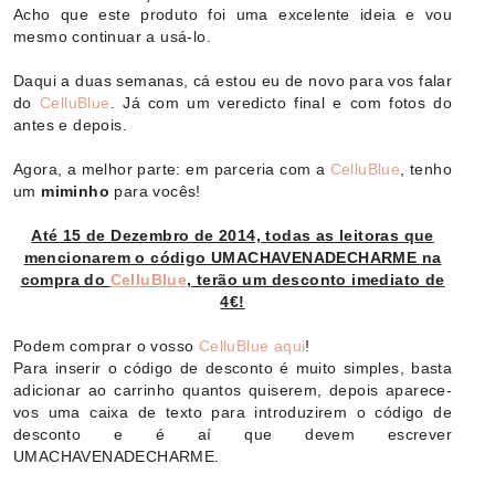
Acho que este produto foi uma excelente ideia e vou
mesmo continuar a usá-lo.
Daqui a duas semanas, cá estou eu de novo para vos falar
do
CelluBlue
. Já com um veredicto final e com fotos do
antes e depois.
Agora, a melhor parte: em parceria com a
CelluBlue
, tenho
um
miminho
para vocês!
Até 15 de Dezembro de 2014, todas as leitoras que
mencionarem o código UMACHAVENADECHARME na
compra do
CelluBlue
, terão um desconto imediato de
4€!
Podem comprar o vosso
CelluBlue
aqui
!
Para inserir o código de desconto é muito simples, basta
adicionar ao carrinho quantos quiserem, depois aparece-
vos uma caixa de texto para introduzirem o código de
desconto e é aí que devem escrever
UMACHAVENADECHARME.