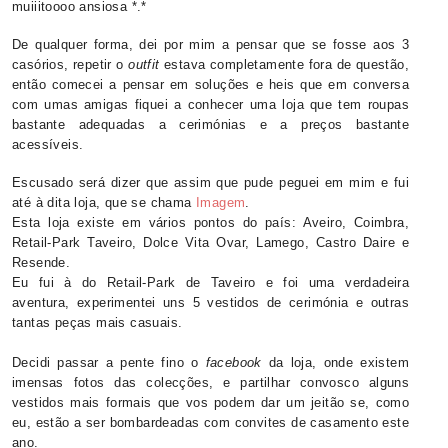
muiiitoooo ansiosa *.*
De qualquer forma, dei por mim a pensar que se fosse aos 3
casórios, repetir o
outfit
estava completamente fora de questão,
então comecei a pensar em soluções e heis que em conversa
com umas amigas fiquei a conhecer uma loja que tem roupas
bastante adequadas a cerimónias e a preços bastante
acessíveis.
Escusado será dizer que assim que pude peguei em mim e fui
até à dita loja, que se chama
Imagem
.
Esta loja existe em vários pontos do país: Aveiro, Coimbra,
Retail-Park Taveiro, Dolce Vita Ovar, Lamego, Castro Daire e
Resende.
Eu fui à do Retail-Park de Taveiro e foi uma verdadeira
aventura, experimentei uns 5 vestidos de cerimónia e outras
tantas peças mais casuais.
Decidi passar a pente fino o
facebook
da loja, onde existem
imensas fotos das colecções, e partilhar convosco alguns
vestidos mais formais que vos podem dar um jeitão se, como
eu, estão a ser bombardeadas com convites de casamento este
ano.