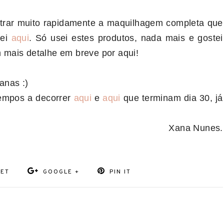
trar muito rapidamente a maquilhagem completa que
rei
aqui
. Só usei estes produtos, nada mais e gostei
em mais detalhe em breve por aqui!
anas :)
empos a decorrer
aqui
e
aqui
que terminam dia 30, já
Xana Nunes.
EET
GOOGLE +
PIN IT