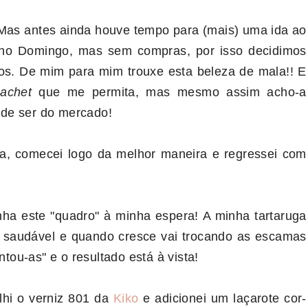
 Mas antes ainda houve tempo para (mais) uma ida ao
 no Domingo, mas sem compras, por isso decidimos
os. De mim para mim trouxe esta beleza de mala!! E
hachet
que me permita, mas mesmo assim acho-a
 de ser do mercado!
ina, comecei logo da melhor maneira e regressei com
nha este "quadro" à minha espera! A minha tartaruga
o saudável e quando cresce vai trocando as escamas
ou-as" e o resultado está à vista!
lhi o verniz 801 da
Kiko
e adicionei um laçarote cor-