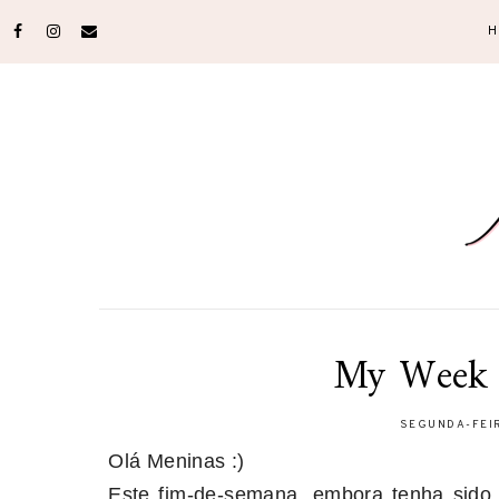
H
My Week 
SEGUNDA-FEIR
Olá Meninas :)
Este fim-de-semana, embora tenha sido g