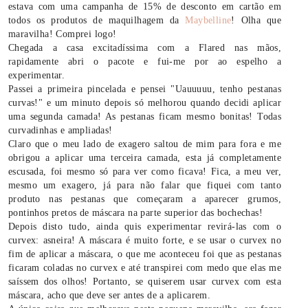
estava com uma campanha de 15% de desconto em cartão em
todos os produtos de maquilhagem da
Maybelline
! Olha que
maravilha! Comprei logo!
Chegada a casa excitadíssima com a Flared nas mãos,
rapidamente abri o pacote e fui-me por ao espelho a
experimentar.
Passei a primeira pincelada e pensei "Uauuuuu, tenho pestanas
curvas!" e um minuto depois só melhorou quando decidi aplicar
uma segunda camada! As pestanas ficam mesmo bonitas! Todas
curvadinhas e ampliadas!
Claro que o meu lado de exagero saltou de mim para fora e me
obrigou a aplicar uma terceira camada, esta já completamente
escusada, foi mesmo só para ver como ficava! Fica, a meu ver,
mesmo um exagero, já para não falar que fiquei com tanto
produto nas pestanas que começaram a aparecer grumos,
pontinhos pretos de máscara na parte superior das bochechas!
Depois disto tudo, ainda quis experimentar revirá-las com o
curvex: asneira! A máscara é muito forte, e se usar o curvex no
fim de aplicar a máscara, o que me aconteceu foi que as pestanas
ficaram coladas no curvex e até transpirei com medo que elas me
saíssem dos olhos! Portanto, se quiserem usar curvex com esta
máscara, acho que deve ser antes de a aplicarem.