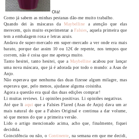
Olá!
Como já sabem as minhas pestanas dão-me muito trabalho.
Quando dei às máscaras da
Maybelline
a atenção que elas
merecem, quis muito experimentar a
Falsies
, aquela primeira que
tem a embalagem roxa e letras azuis.
Andava de super-mercado em super-mercado a ver onde era mais
barato, porque dar assim 10 ou 12€ de repente, nos tempos que
correm, não é coisa que me apeteça muito.
Tanto hesitei, tanto hesitei, que a
Maybelline
acabou por lançar
uma nova máscara, que já é adorada por todo o mundo: a Asas de
Anjo.
Não esperava que nenhuma das duas fizesse algum milagre, mas
esperava que, pelo menos, ajudasse alguma coisinha.
Agora a questão era qual das duas edições comprar!
Li muitas reviews. Li opiniões positivas. Li opiniões negativas.
Até que li
aqui
que a Falsies Flared (Asas de Anjo) dava um ar
mais natural do que a Falsies Original e continua a dar volume,
só que menos do que a primeira versão.
Lido o artigo mencionado acima, acho que, finalmente, fiquei
decidida.
Coincidência ou não, o
Continente
, na semana em que me decidi,