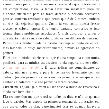
assunto, mas penso que ficam mais baratas do que o tratamento
em comprimidos. Estou a tentar fazer um mealheiro para ter
dinheiro suficiente para as fazer durante o período necessário
para se sentirem resultados, que penso que é de 2 meses, embora
no site não seja isso que diz.
Como já vos contei queria deixar
crescer o cabelo, agora já o tenho bastante comprido e isso
trouxe alguns
problemas associados. O mais doloroso, e talvez o
que afecta mais a saúde do cabelo, são os nós difíceis de pentear.
Penso que a minha queda de cabelo não seja só fruto da época,
mas também, e quiçá maioritariamente, devido às agressões do
pentear.
Falei com a minha cabeleireira, que é uma simpática e tem muita
paciência para as minhas esquisitices, e ela sugeriu-me este óleo,
o
hair mix sublime shine
.
É
para aplicar no comprimento do
cabelo, não nas raízes, e para ir penteando levemente com os
dedos. Quando passamos com a escova já não existem quase nós
nenhuns e notamos que não partimos tantos cabelos.
Custou-me 13,50€, já o estou a usar desde o início de Fevereiro e
ainda está bem cheio.
Ela recomendou-me que o usá-se todos os dias, e não só quando
lavo o cabelo. Mas depois da primeira semana de utilização, em
que usava todos os dias, experimentei usar só quando lavava a