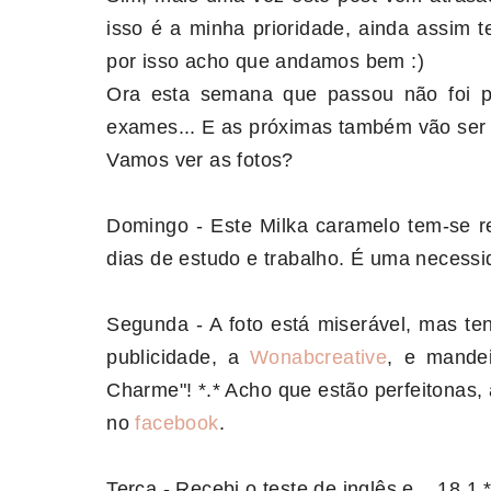
isso é a minha prioridade, ainda assim 
por isso acho que andamos bem :)
Ora esta semana que passou não foi p
exames... E as próximas também vão ser 
Vamos ver as fotos?
Domingo - Este Milka caramelo tem-se r
dias de estudo e trabalho. É uma necessid
Segunda - A foto está miserável, mas 
publicidade, a
Wonabcreative
, e mande
Charme"! *.* Acho que estão perfeitonas,
no
facebook
.
Terça - Recebi o teste de inglês e... 18.1