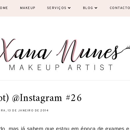
OME
MAKEUP
SERVIÇOS
BLOG
CONTACT
t) @Instagram #26
RA, 13 DE JANEIRO DE 2014
ado, mas já sabem que estou em época de exames e