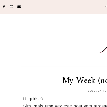
H
My Week (no
SEGUNDA-FEI
Hi grirls :)
Sim, mais uma vez este post vem atras